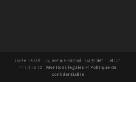
Lycée Hénaff - 55, avenue Raspail - Bagnolet - Tél : 01
41 63 26 10 -
Mentions légales
et
Politique de
confidentialité