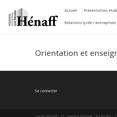
Accueil
Présentation éta
Relations lycée / entreprises
Orientation et ensei
Se connecter
Lycée Hénaff - 55, avenue Raspail - Bagnolet - T