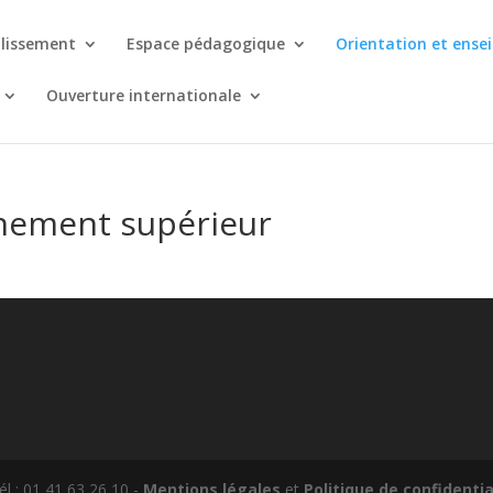
blissement
Espace pédagogique
Orientation et ense
Ouverture internationale
gnement supérieur
él : 01 41 63 26 10 -
Mentions légales
et
Politique de confidentia